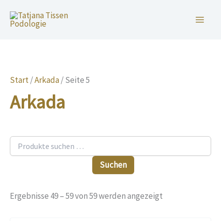
Suchen
Zum
nach:
Inhalt
springen
Start
/
Arkada
/ Seite 5
Arkada
Suchen
Ergebnisse 49 – 59 von 59 werden angezeigt