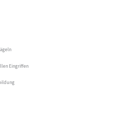
ägeln
len Eingriffen
bildung