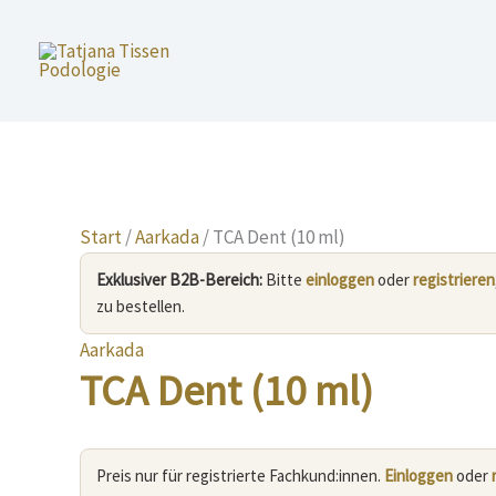
Zum
Inhalt
springen
Start
/
Aarkada
/ TCA Dent (10 ml)
Exklusiver B2B-Bereich:
Bitte
einloggen
oder
registrieren
zu bestellen.
Aarkada
TCA Dent (10 ml)
Preis nur für registrierte Fachkund:innen.
Einloggen
oder