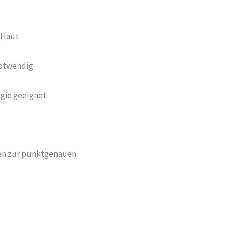
 Haut
notwendig
ogie geeignet
hen zur punktgenauen