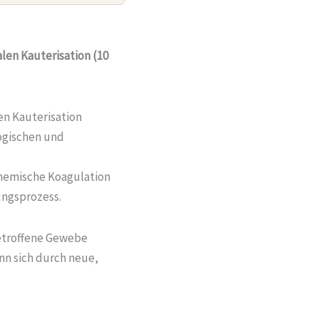
alen Kauterisation (10
en Kauterisation
ogischen und
 chemische Koagulation
ungsprozess.
betroffene Gewebe
nn sich durch neue,