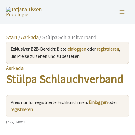
Zum
Inhalt
springen
Start
/
Aarkada
/ Stülpa Schlauchverband
Exklusiver B2B-Bereich:
Bitte
einloggen
oder
registrieren
,
um Preise zu sehen und zu bestellen.
Aarkada
Stülpa Schlauchverband
Preis nur für registrierte Fachkund:innen.
Einloggen
oder
registrieren
.
(zzgl. MwSt.)